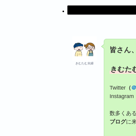
皆さん
きむたむ夫婦
きむた
Twitter
（
＠
Instagram
数多くあ
ブログ
に