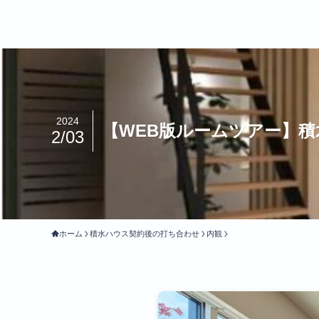
2024
【WEB版ルームツアー】積
2/03
ホーム
積水ハウス契約後の打ち合わせ
内観