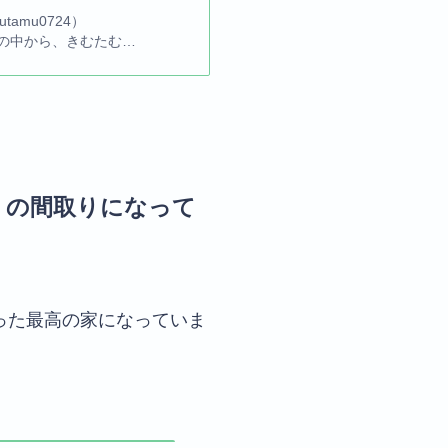
amu0724）
系ブログの中から、きむたむ…
』の間取りになって
った最高の家になっていま