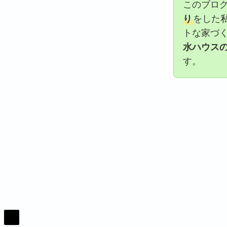
このブロ
り
をした
トな家づ
水ハウス
す。